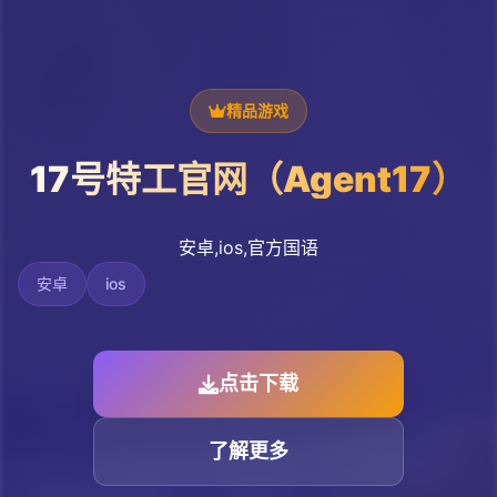
精品游戏
17号特工官网（Agent17）
安卓,ios,官方国语
安卓
ios
点击下载
了解更多