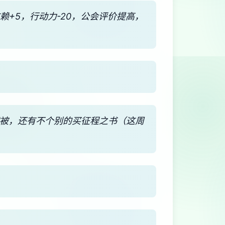
※信赖+5，行动力-20，公会评价提高，
绒被，还有不个别的买征程之书（这周