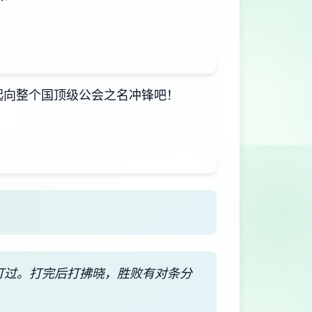
起向整个国顶级公会之名冲锋吧！
能打过。打完后打拂晓，胜败有对条分