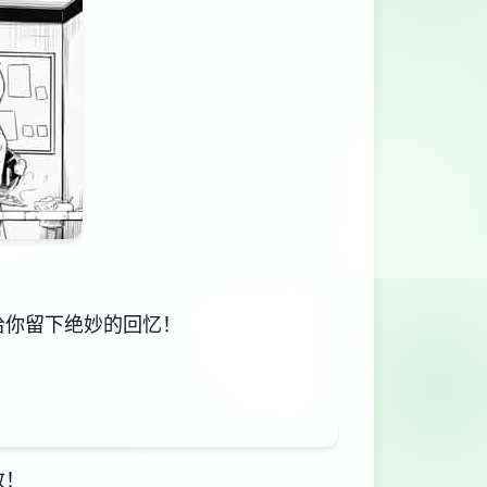
给你留下绝妙的回忆！
致！