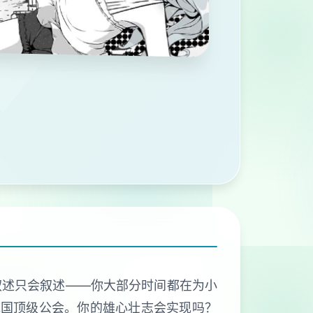
叙述只会叙述——你大部分时间都在为小
统国顶级公会。你的雄心壮志会实现吗？