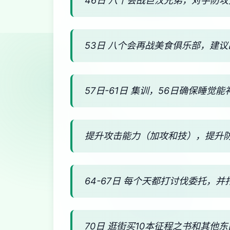
46日 八个会战巨汉兄弟，对手防
53日 八个会再战美食俱乐部，建
57日-61日 集训，56日确保睡
提升攻击能力（加攻和技），提升
64-67日 每个天都打讨伐委托，并
70日 逛街买10本征程之书和其他东