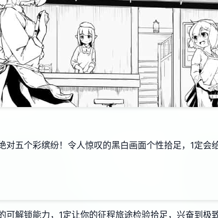
绝对五个彩缤纷！令人惊叹的黑白画面个性拾足，1定会
的可解锁能力，1定让你的征程旅途检验拾足，兴奋到极