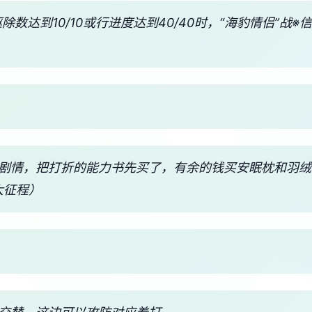
驱除数达到10/10或行进度达到40/40时，“海豹情侣”战
美剧情，把打折的能力书先买了，有余的钱买安眠枕和羽
大征程）