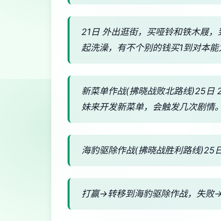
21日 外出逛街，买哑铃和铁木屐
起洗澡，有不个别的钱买1到对本能
新菜单作战(拂晓战败北路线)25日
妹来开发新菜单，会触发几次剧情
海豹驱除作战(拂晓战胜利路线)25日
打赢→转移到海豹驱除作战，失败