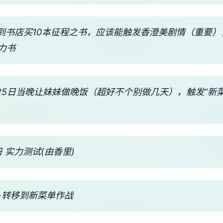
，到书店买10本征程之书，应该能触发香澄美剧情（重要）
力书
 25日当晚让妹妹做晚饭（超好不个别做几天），触发“新
。
 实力测试(由香里)
→转移到新菜单作战