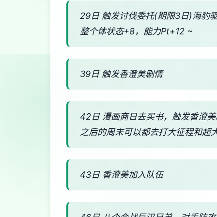
29日 触发讨伐委托(期限3日)海豹
整个体状态+8，能力Pt+12 ~
39日 触发香澄美剧情
42日 漫画商日去买书，触发香澄
之后的周末可以都去打大征程和超
43日 香澄美加入队伍