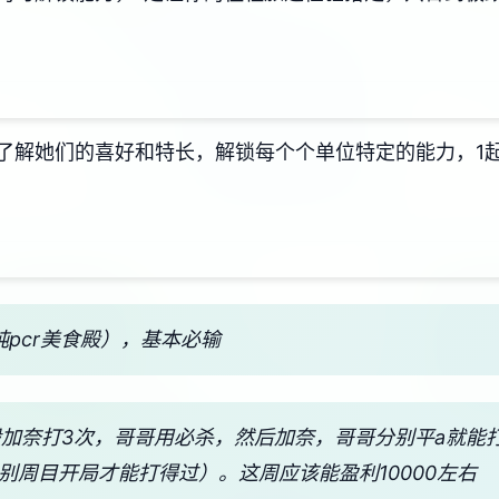
了解她们的喜好和特长，解锁每个个单位特定的能力，1
纯pcr美食殿），基本必输
1般加奈打3次，哥哥用必杀，然后加奈，哥哥分别平a就
个别周目开局才能打得过）。这周应该能盈利10000左右