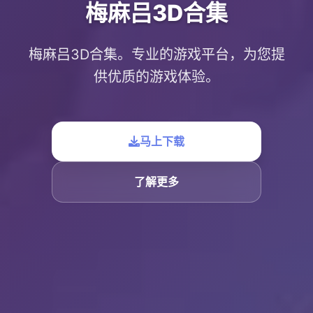
梅麻吕3D合集
梅麻吕3D合集。专业的游戏平台，为您提
供优质的游戏体验。
马上下载
了解更多