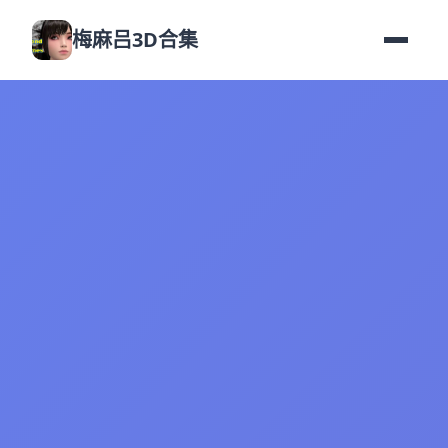
梅麻吕3D合集