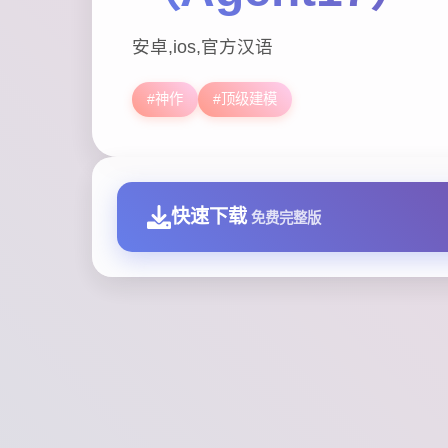
安卓,ios,官方汉语
#神作
#顶级建模
快速下载
免费完整版