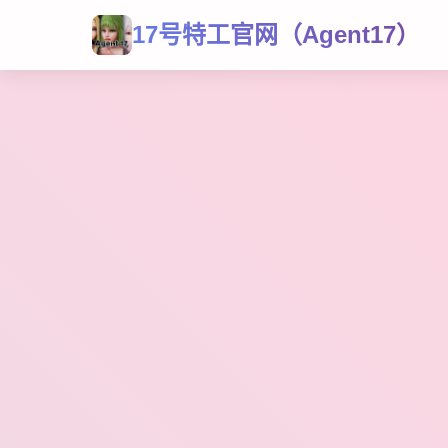
17号特工官网（Agent17）