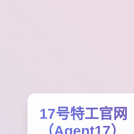
17号特工官网
（Agent17）