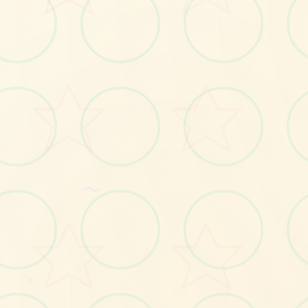
📫
～
No.1
○