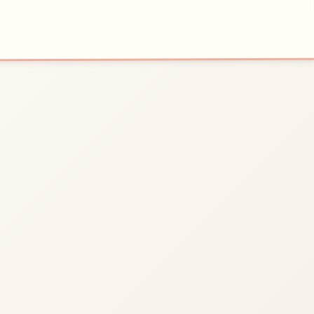
★
⚱️
开始游戏