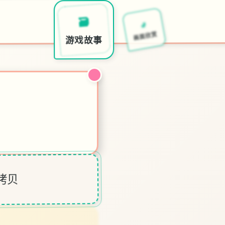
🎇
🚽
🗃️
特色玩法
画面欣赏
游戏故事
拷贝