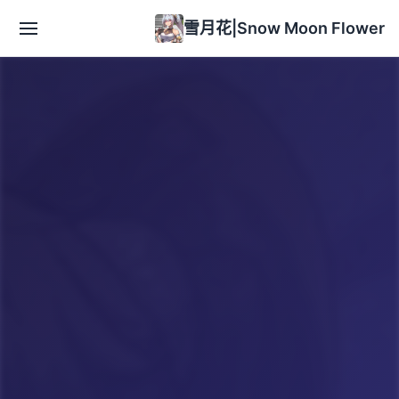
雪月花|Snow Moon Flower