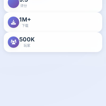
评分
1M+
下载
500K
玩家