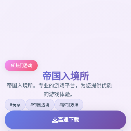
🛒 热门游戏
帝国入境所
帝国入境所。专业的游戏平台，为您提供优质
的游戏体验。
#玩家
#帝国边境
#解锁方法
高速下载