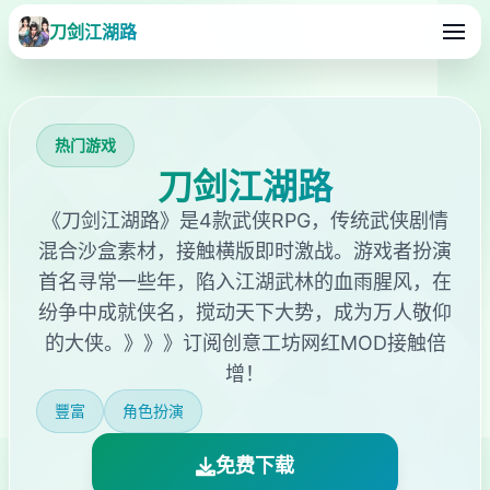
刀剑江湖路
热门游戏
刀剑江湖路
《刀剑江湖路》是4款武侠RPG，传统武侠剧情
混合沙盒素材，接触横版即时激战。游戏者扮演
首名寻常一些年，陷入江湖武林的血雨腥风，在
纷争中成就侠名，搅动天下大势，成为万人敬仰
的大侠。》》》订阅创意工坊网红MOD接触倍
增！
豐富
角色扮演
免费下载