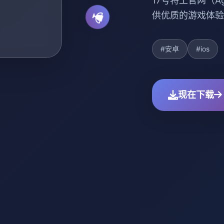
17号特工官网（A
供优质的游戏体验
#安卓
#ios
现在下载