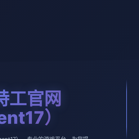
号特工官网
ent17）