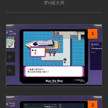
梦H版大师
1
2