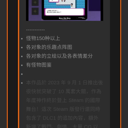
-----------
怪物150种以上
各对象的乐趣点阵图
各对象的立绘以及各表情差分
有怪物图鉴
本作品於 2023 年 9 月 1 日推出後
很快就突破了 10 萬套大關，作為
年度神作終於登上 Steam 的國際
舞台！這次 Steam 版發行還同時
包含了 DLC1 的追加內容，額外
新增了戰鬥、劇情、大量 CG 以