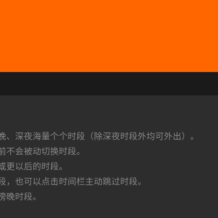
晚、深夜海量个个时段（除深夜时段外均可外出）。
前不会被动切换时段。
或更以后的时段。
段，也可以点击时间栏主动跳过时段。
傍晚时段。