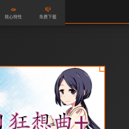
🧫
📪
核心特性
免费下载