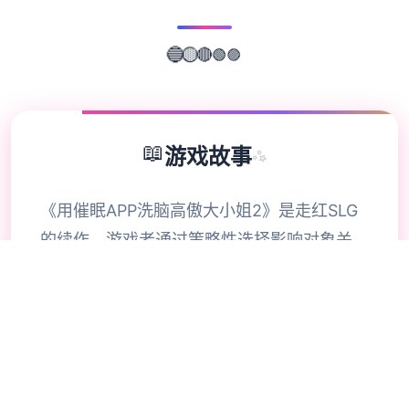
🟣
🟢
🔴
🟡
🔵
📖
游戏故事
✨
《用催眠APP洗脑高傲大小姐2》是走红SLG
的续作，游戏者通过策略性选择影响对象关
系。本次更新扩展了校园场景的交互逻辑，新
增的“社团活动”事件链解锁隐藏剧情。动态演
出采用Spine2D技术，表情变化与肢体动作细
腻度提升40%-催眠APP2。