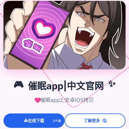
🎮
✨
🎮
催眠app|中文官网
催眠app2,安卓IOS拷贝
🤔
在线下载
了解更多
💫
✨
⭐