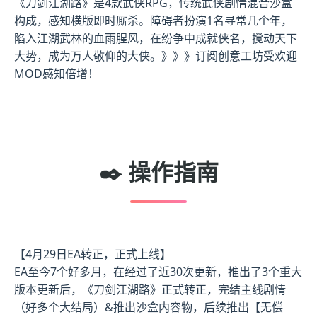
《刀剑江湖路》是4款武侠RPG，传统武侠剧情混合沙盒
构成，感知横版即时厮杀。障碍者扮演1名寻常几个年，
陷入江湖武林的血雨腥风，在纷争中成就侠名，搅动天下
大势，成为万人敬仰的大侠。》》》订阅创意工坊受欢迎
MOD感知倍增！
✒️ 操作指南
【4月29日EA转正，正式上线】
EA至今7个好多月，在经过了近30次更新，推出了3个重大
版本更新后，《刀剑江湖路》正式转正，完结主线剧情
（好多个大结局）&推出沙盒内容物，后续推出【无偿