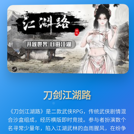
刀剑江湖路
《刀剑江湖路》是二款武侠RPG，传统武侠剧情混
合沙盒组成，经历横版即时竞技。参与者扮演数个
名寻常少量年，陷入江湖武林的血雨腥风，在纷争