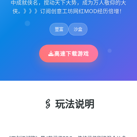
中成就侠名，搅动天下大势，成为万人敬仰的大
侠。》》》订阅创意工坊网红MOD经历倍增！
豐富
沙盒
高速下载游戏
🖇️ 玩法说明