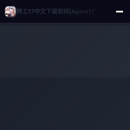
特工17中文下载官网|Agent17