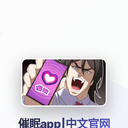
催眠app|中文官网