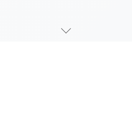
产品介绍
名称: 帝国入境所
类型: 奇遇, 独立, 成员扮演