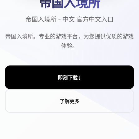
帝国入境所
帝国入境所 - 中文 官方中文入口
帝国入境所。专业的游戏平台，为您提供优质的游戏
体验。
↓
即刻下载
了解更多