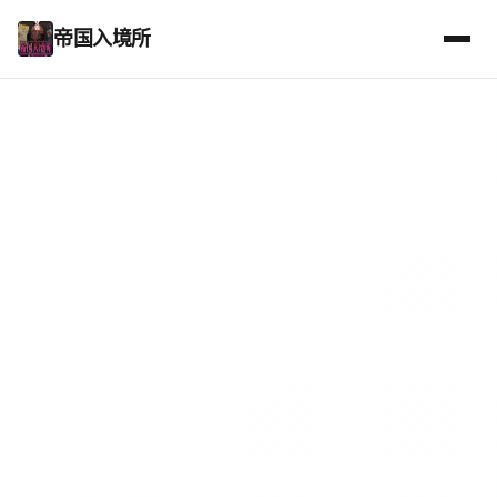
帝国入境所