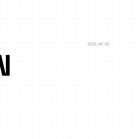
2026.08.08
N