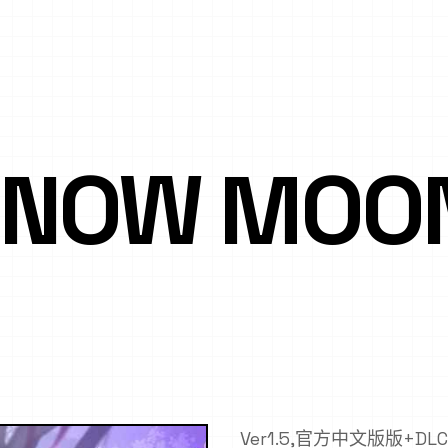
NOW MOO
Ver1.5,官方中文版版+DLC