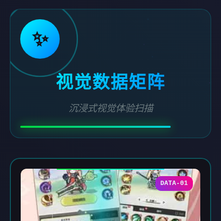
✨
视觉数据矩阵
沉浸式视觉体验扫描
DATA-01