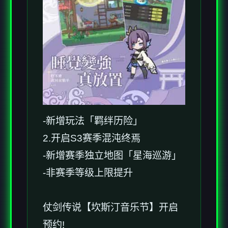
-新增玩法「羁绊历险」
2.开启S3赛季混沌终焉
-新增赛季独立地图「星海巡游」
-非赛季等级上限提升
仗剑传说【坎斯汀音乐节】开启
预约!