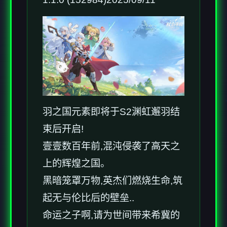
羽之国元素即将于S2渊虹邂羽结
束后开启!
壹壹数百年前,混沌侵袭了高天之
上的辉煌之国。
黑暗笼罩万物,英杰们燃烧生命,筑
起无与伦比后的壁垒..
命运之子啊,请为世间带来希冀的