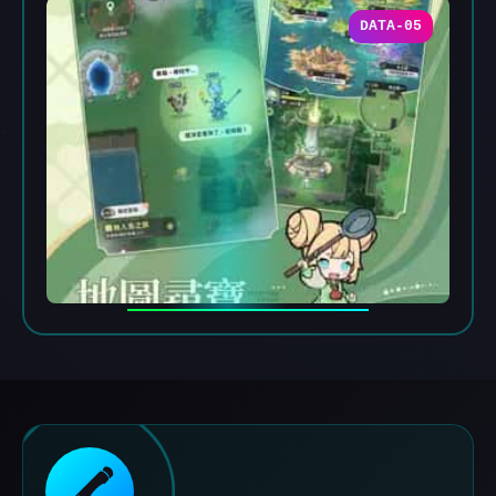
DATA-05
🖍️