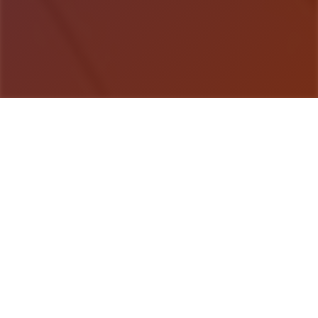
游戏详情
游戏详情
《用催眠APP洗脑高傲大小姐2》是网红SLG的续
作，控制者通过策略性选择影响个体关系。本次更新
扩展了校园场景的交互逻辑，新增的“社团活动”事件