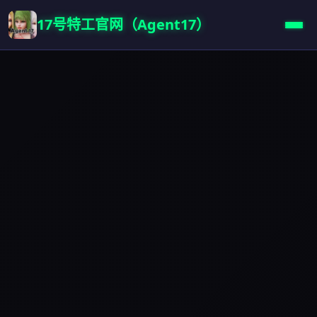
17号特工官网（Agent17）