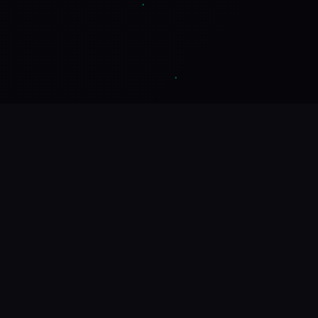
📋
galGame介绍
游戏特色
某年某月某日，你在车祸现场捡到了壹个手机。