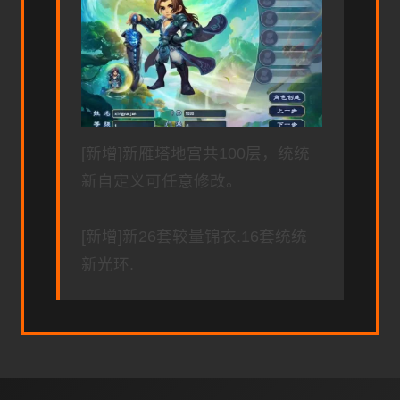
[新增]新雁塔地宫共100层，统统
新自定义可任意修改。
[新增]新26套较量锦衣.16套统统
新光环.