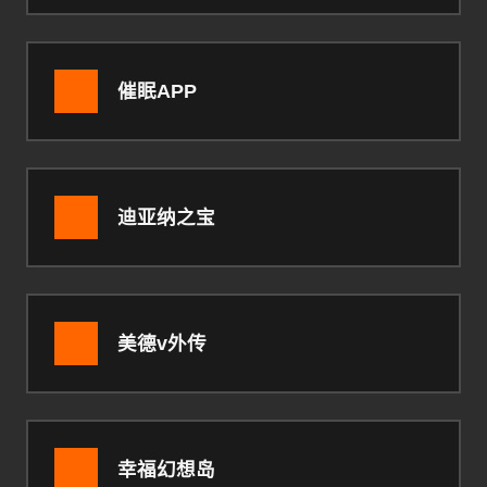
催眠APP
迪亚纳之宝
美德v外传
幸福幻想岛