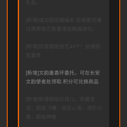
礼包。
[新增]增加超级赐福系.召唤兽可通
过携带技艺数量增加赐福进化。
[新增]防官超级技艺43个！依据防
官属性
[新增]文韵墨香环委托，可在长安
文韵使者处领取.积分可兑换商品
[新增]新增超级红孩儿。恶魔泡
泡，超级飞镰，自在心袁，进阶沙
暴，超级神柚