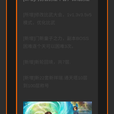
[所增]修改比武大会，1v1.3v3.5v5
模式，优化比武
[新增]门新童子之力，副本BOSS
困难逐个天可以困难3次。
[新增]新轮回境，共7层.
[新増]新22套新祥瑞.通天塔10层
到100层称号