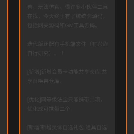
善，玩法仿官。很许多小伙伴二直
在找，今天终于有了统统套源码，
包括网关源码和GM工具源码。
迭代版还配有手机端文件（有兴趣
自行研究）。 ！
[新增]新增会员卡功能共享仓库.共
享召唤兽仓库.
[优化]同等级法宝只能携带二项，
优化成可携带二个.
[新增[新增灵饰自选礼包.道具自选