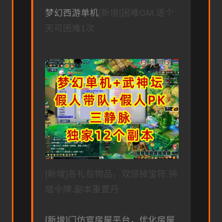
梦幻西游单机
[新增[困难GM.逐个
天可困难1次
[新增]各礼包物品，双倍掉宝符.钟
馗令牌.副本重置丹
[新增]门仿官房屋平台，优化房屋