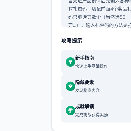
首先进产品剧情后先输入各种
17礼包码，切记前面4个奖品
码只能选其数个（当然选50
刀...），输入礼包码的方法是
背包，点手机，然后输入号码
攻略提示
（
礼包码大大量数人应该都有
会把这次的礼包码发在评论区
好大量人物都有双条线，我都
新手指南
（除了作者基本没开发的）
快速上手基础操作
主线：去学校>教室>先各个
隐藏要素
谈下>上课>剧情里都是单数
发现秘密内容
没什么可说的（
接下去剧情中
个选项的我都不提了
）>出学
成就解锁
后巷>Erica>随便选>回家和da
完成挑战获得奖励
说话>摸头>左上快进时间>右
机>单个个问题问数个遍>ambe