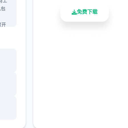
特工
礼包
免费下载
打开
就行
安全下载
高速安装
完全免费
，我
客服支持
），
会讲
人物交
个选项
单数
校去
na
边手
r>