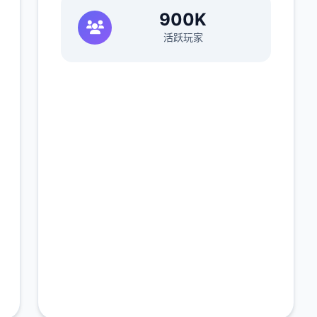
900K
活跃玩家