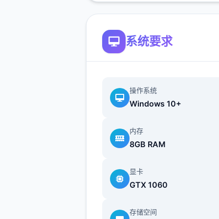
让她给你买台电脑吧>计算机
>看妈妈>去学校>luna>颜色
选>请求另单个吻>教室上课>
系统要求
室>ophelia>我的电脑坏了，
修好吗>去店铺街>礼品店>anri
摸>站起来>我的乌龟受伤了>
选>点店铺街的胖子makoto>
操作系统
Windows 10+
>amelia>对话完回家>dana
她>回自己房间点计算机>快
内存
>手机>休息（暂时不做特工
8GB RAM
后面分各个人物去做心得,而因
刀的礼包码里有特工的藏身处
显卡
以休息能各资源加10）>快进
GTX 1060
>dana房间>想办法开门>厨房
>dana房间>开门>选第8个>
存储空间
妈妈能给我钱吗（赚钱的方法