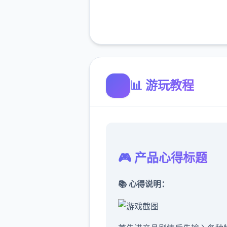
📊 游玩教程
🎮 产品心得标题
📚 心得说明：