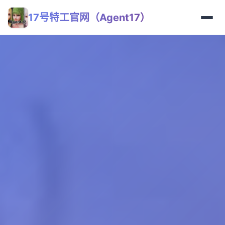
17号特工官网（Agent17）