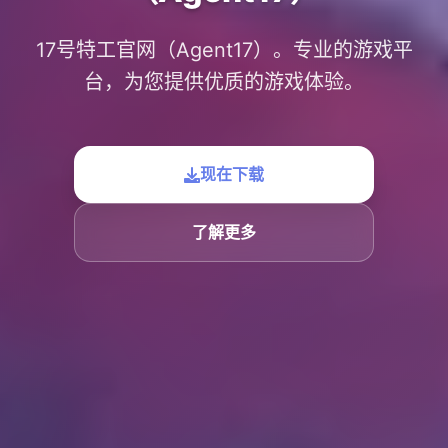
17号特工官网（Agent17）。专业的游戏平
台，为您提供优质的游戏体验。
现在下载
了解更多