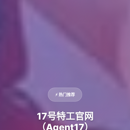
⚡ 热门推荐
17号特工官网
（Agent17）