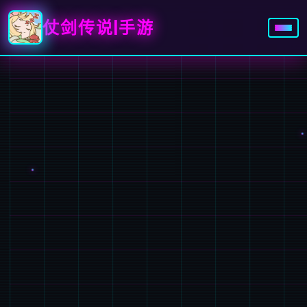
仗剑传说|手游