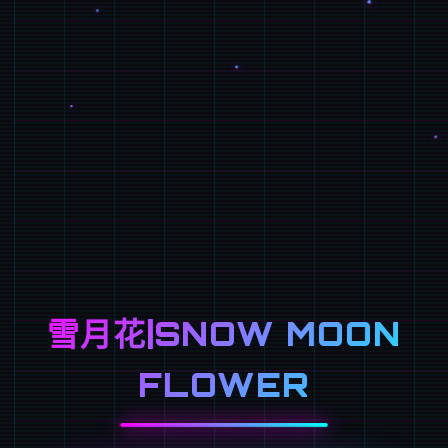
雪月花|SNOW MOON
FLOWER