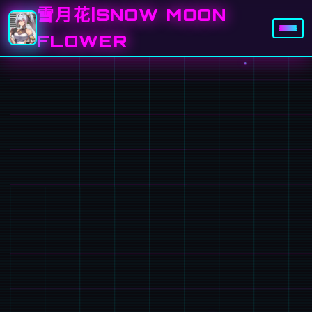
雪月花|SNOW MOON
FLOWER