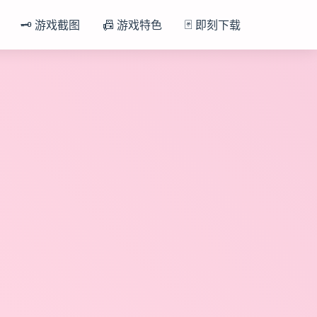
🗝️ 游戏截图
📠 游戏特色
🃏 即刻下载