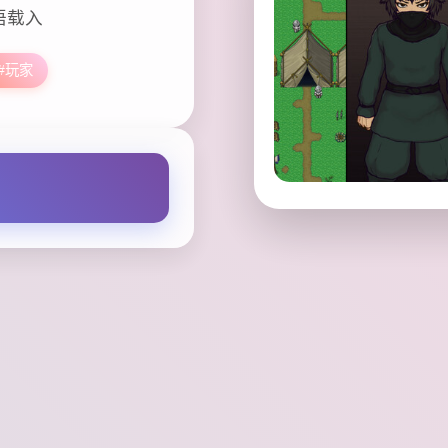
语载入
#玩家