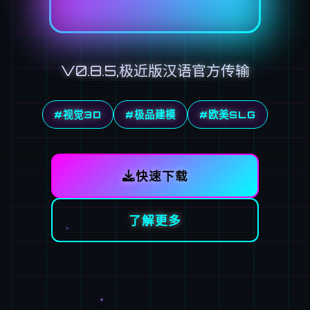
V0.8.5,极近版汉语官方传输
#视觉3D
#极品建模
#欧美SLG
快速下载
了解更多