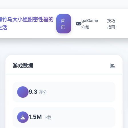
梅竹马大小姐甜密性福的
首
galGame
技巧
页
介绍
指南
生活
游戏数据
9.3
评分
1.5M
下载