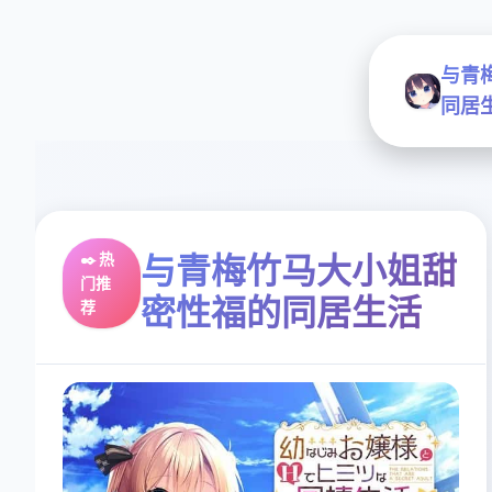
与青
同居
✒️ 热
与青梅竹马大小姐甜
门推
密性福的同居生活
荐