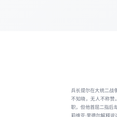
兵长提尔在大统二战
不知晓，无人不称赞
职，但他首屈二指后
莉维亚·里德尔解释