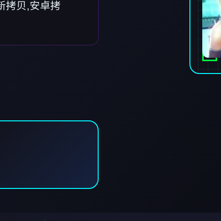
新拷贝,安卓拷