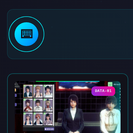
⌨️
DATA-01