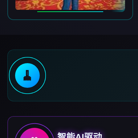
🧹
智能AI驱动