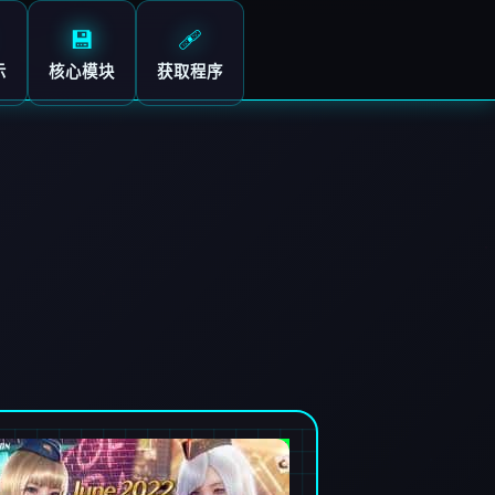
💾
🩹
示
核心模块
获取程序